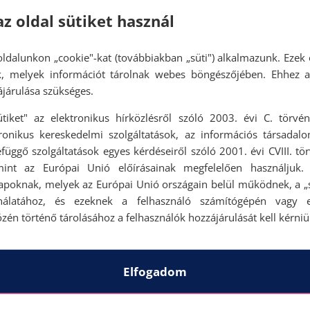
az oldal sütiket használ
ldalunkon „cookie"-kat (továbbiakban „süti") alkalmazunk. Ezek 
ok, melyek információt tárolnak webes böngészőjében. Ehhez 
járulása szükséges.
ütiket" az elektronikus hírközlésről szóló 2003. évi C. törvén
tronikus kereskedelmi szolgáltatások, az információs társadal
függő szolgáltatások egyes kérdéseiről szóló 2001. évi CVIII. tö
mint az Európai Unió előírásainak megfelelően használjuk.
apoknak, melyek az Európai Unió országain belül működnek, a „s
nálatához, és ezeknek a felhasználó számítógépén vagy 
zén történő tárolásához a felhasználók hozzájárulását kell kérniü
Elfogadom