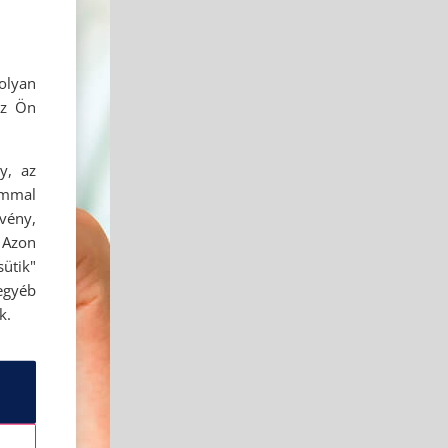
olyan
az Ön
y, az
ommal
rvény,
 Azon
ütik"
egyéb
k.