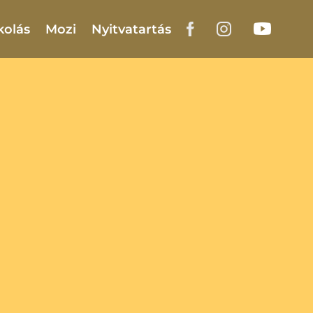
kolás
Mozi
Nyitvatartás