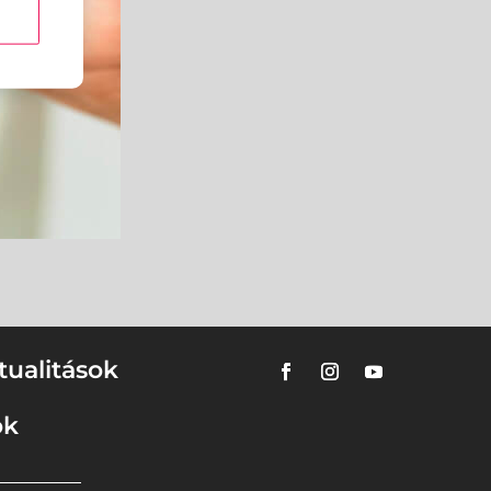
tualitások
ok