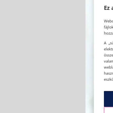
Ez 
Webo
fájl
hozzá
A „s
elek
össze
vala
webl
hasz
eszkö