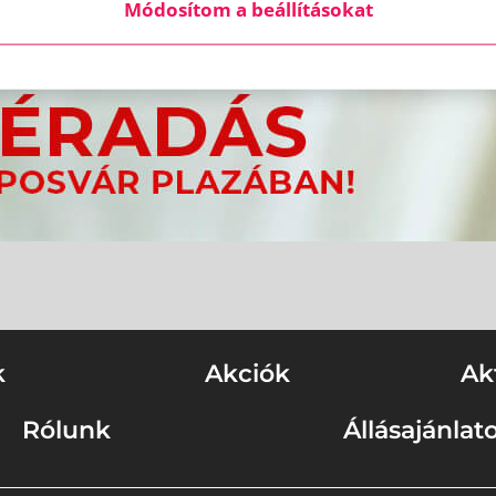
Módosítom a beállításokat
k
Akciók
Ak
Rólunk
Állásajánlat