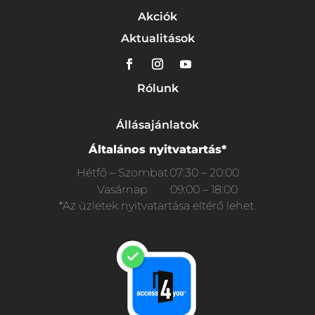
Akciók
Aktualitások
Rólunk
Állásajánlatok
Általános nyitvatartás*
Hétfő – Szombat
07:30 – 20:00
Vasárnap
09:00 – 18:00
*Az üzletek nyitvatartása eltérő lehet.