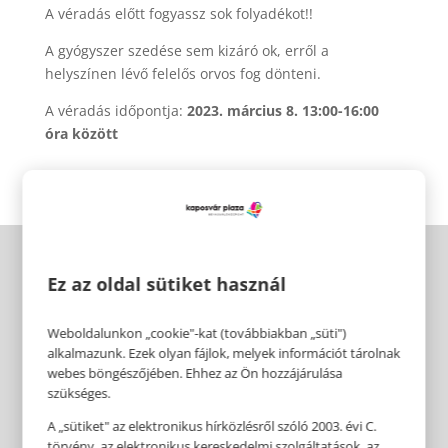
A véradás előtt fogyassz sok folyadékot!!
A gyógyszer szedése sem kizáró ok, erről a
helyszínen lévő felelős orvos fog dönteni.
A véradás időpontja:
2023. március 8. 13:00-16:00
óra között
Ez az oldal sütiket használ
Weboldalunkon „cookie"-kat (továbbiakban „süti")
alkalmazunk. Ezek olyan fájlok, melyek információt tárolnak
webes böngészőjében. Ehhez az Ön hozzájárulása
szükséges.
A „sütiket" az elektronikus hírközlésről szóló 2003. évi C.
törvény, az elektronikus kereskedelmi szolgáltatások, az