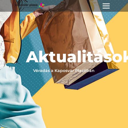
Aktualitáso
Véradás a Kaposvár Plazában