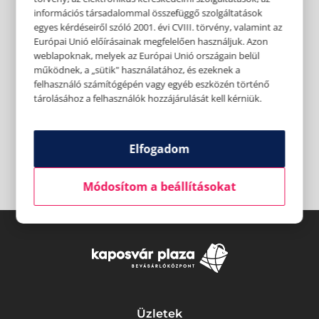
információs társadalommal összefüggő szolgáltatások
egyes kérdéseiről szóló 2001. évi CVIII. törvény, valamint az
Európai Unió előírásainak megfelelően használjuk. Azon
weblapoknak, melyek az Európai Unió országain belül
működnek, a „sütik" használatához, és ezeknek a
felhasználó számítógépén vagy egyéb eszközén történő
tárolásához a felhasználók hozzájárulását kell kérniük.
Elfogadom
Módosítom a beállításokat
Üzletek