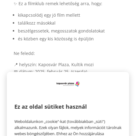
✨ Ez a filmklub remek lehetőség arra, hogy:
kikapcsolódj egy jó film mellett
találkozz másokkal
beszélgessetek, megosszatok gondolatokat
és közben egy kis közösség is épüljön
Ne feledd:
📍 helyszín: Kaposvár Plaza, Kultik mozi
📅 dátum: 2025. február 25. (szerda)
🕒 időpont: 15:00 óra
🎟️ Jegyár: csak 150 Ft
Gyere el, hozd a barátaidat is, és legyen a szerda a
mozi és a jó társaság napja! 🍿😊
Ez az oldal sütiket használ
Elővételes jegyvásárlás a kedvezményes vetítésre:
Weboldalunkon „cookie"-kat (továbbiakban „süti")
https://kaposvarimozi.hu/film/534554/szenvedelyes-
alkalmazunk. Ezek olyan fájlok, melyek információt tárolnak
nok
webes böngészőjében. Ehhez az Ön hozzájárulása