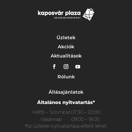
Üzletek
Akciók
Aktualitások
Rólunk
Állásajánlatok
Általános nyitvatartás*
Hétfő – Szombat
07:30 – 20:00
Vasárnap
09:00 – 18:00
*Az üzletek nyitvatartása eltérő lehet.