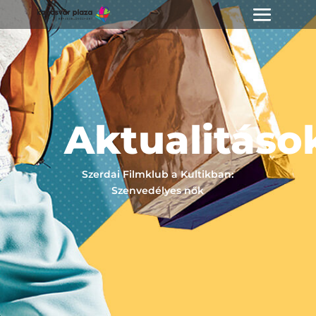
Aktualitáso
Szerdai Filmklub a Kultikban:
Szenvedélyes nők