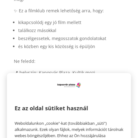
✨ Ez a filmklub remek lehetőség arra, hogy:
kikapcsolódj egy jó film mellett
találkozz másokkal
beszélgessetek, megosszatok gondolatokat
és közben egy kis közösség is épüljön
Ne feledd:
📍 helyszín: Kaposvár Plaza, Kultik mozi
📅 dátum: 2025. március 25. (szerda)
🕒 időpont: 15:00 óra
🎟️ Jegyár: csak 150 Ft
Gyere el, hozd a barátaidat is, és legyen a szerda a
Ez az oldal sütiket használ
mozi és a jó társaság napja! 🍿😊
Weboldalunkon „cookie"-kat (továbbiakban „süti")
Elővételes jegyvásárlás a kedvezményes vetítésre:
alkalmazunk. Ezek olyan fájlok, melyek információt tárolnak
Hogyan tudnék élni nélküled?
webes böngészőjében. Ehhez az Ön hozzájárulása