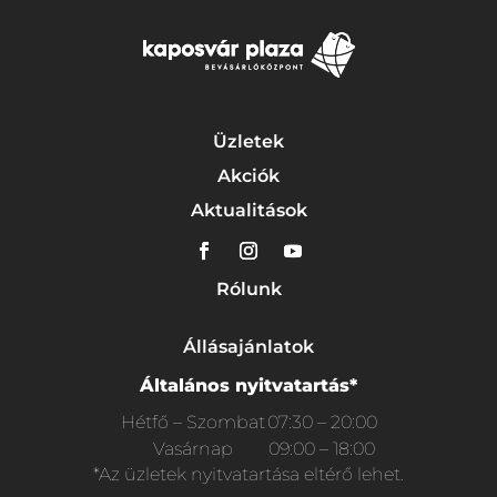
Üzletek
Akciók
Aktualitások
Rólunk
Állásajánlatok
Általános nyitvatartás*
Hétfő – Szombat
07:30 – 20:00
Vasárnap
09:00 – 18:00
*Az üzletek nyitvatartása eltérő lehet.