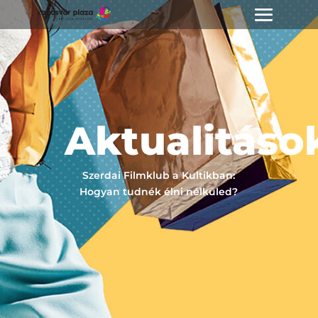
Aktualitáso
Szerdai Filmklub a Kultikban:
Hogyan tudnék élni nélküled?