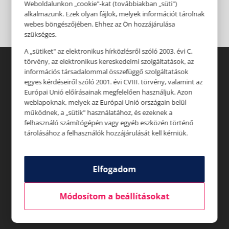
Weboldalunkon „cookie"-kat (továbbiakban „süti")
alkalmazunk. Ezek olyan fájlok, melyek információt tárolnak
webes böngészőjében. Ehhez az Ön hozzájárulása
szükséges.
A „sütiket" az elektronikus hírközlésről szóló 2003. évi C.
törvény, az elektronikus kereskedelmi szolgáltatások, az
információs társadalommal összefüggő szolgáltatások
egyes kérdéseiről szóló 2001. évi CVIII. törvény, valamint az
Európai Unió előírásainak megfelelően használjuk. Azon
weblapoknak, melyek az Európai Unió országain belül
működnek, a „sütik" használatához, és ezeknek a
Üzletek
felhasználó számítógépén vagy egyéb eszközén történő
tárolásához a felhasználók hozzájárulását kell kérniük.
Akciók
Aktualitások
Elfogadom
Rólunk
Módosítom a beállításokat
Állásajánlatok