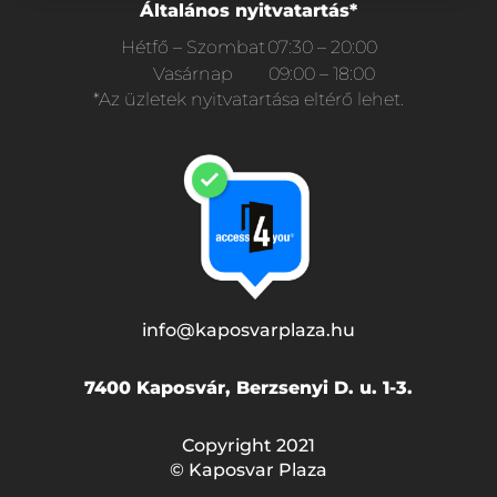
Általános nyitvatartás*
Hétfő – Szombat
07:30 – 20:00
Vasárnap
09:00 – 18:00
*Az üzletek nyitvatartása eltérő lehet.
info@kaposvarplaza.hu
7400 Kaposvár, Berzsenyi D. u. 1-3.
Copyright 2021
© Kaposvar Plaza