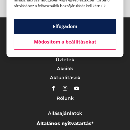
felhasználó számítógépén vagy egyéb eszközén történő
tárolásához a felhasználók hozzájárulását kell kérniük.
Elfogadom
Módosítom a beállításokat
Üzletek
Akciók
Aktualitások
Rólunk
Állásajánlatok
Általános nyitvatartás*