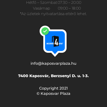
Hétfő – Szombat
07:30 – 20:00
Vasárnap
09:00 – 18:00
*Az üzletek nyitvatartása eltérő lehet.
info@kaposvarplaza.hu
7400 Kaposvár, Berzsenyi D. u. 1-3.
Copyright 2021
© Kaposvar Plaza