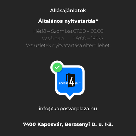
Állásajánlatok
Általános nyitvatartás*
Hétfő – Szombat
07:30 – 20:00
Vasárnap
09:00 – 18:00
*Az üzletek nyitvatartása eltérő lehet.
info@kaposvarplaza.hu
7400 Kaposvár, Berzsenyi D. u. 1-3.