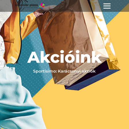
Akcióink
Sportisimo: Karácsonyi akciók