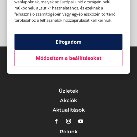
weblapoknak, melyek az Európai Unió országain belül
működnek, a „sütik" használatához, és ezeknek a
felhasználó számítógépén vagy egyéb eszközén történő
tárolásához a felhasználók hozzájárulását kell kérniük.
Elfogadom
Módosítom a beállításokat
Üzletek
Akciók
Aktualitások
Rólunk