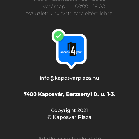
Vasárnap
09:00 – 18:00
*Az üzletek nyitvatartása eltérő lehet.
info@kaposvarplaza.hu
7400 Kaposvár, Berzsenyi D. u. 1-3.
Copyright 2021
© Kaposvar Plaza
Adatkezelési tájékoztató