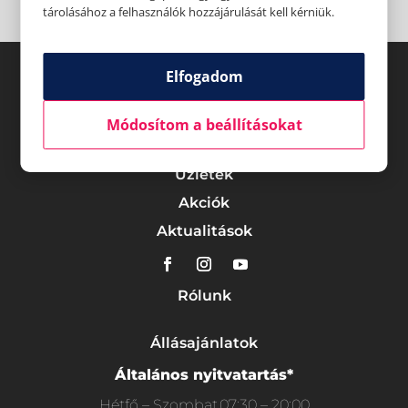
tárolásához a felhasználók hozzájárulását kell kérniük.
Elfogadom
Módosítom a beállításokat
Üzletek
Akciók
Aktualitások
Rólunk
Állásajánlatok
Általános nyitvatartás*
Hétfő – Szombat
07:30 – 20:00