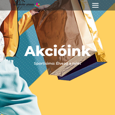
Akcióink
Sportisimo: Élvezd a telet