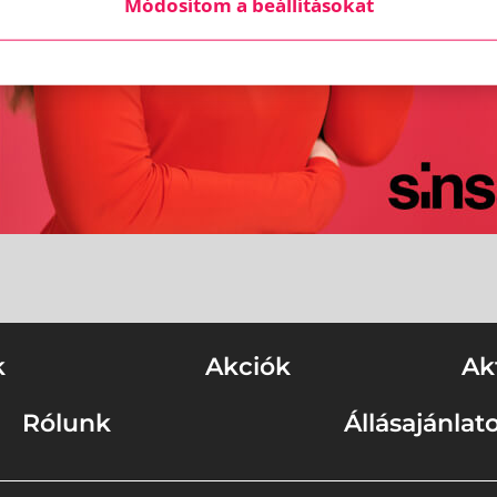
Módosítom a beállításokat
k
Akciók
Ak
Rólunk
Állásajánlat