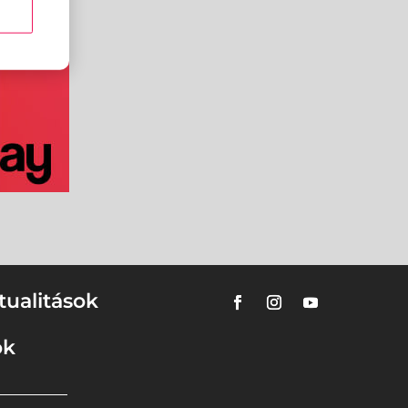
tualitások
ok