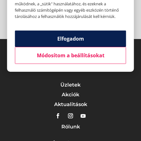
működnek, a „sütik" használatához, és ezeknek a
felhasználó számítógépén vagy egyéb eszközén történő
tárolásához a felhasználók hozzájárulását kell kérniük.
Elfogadom
Módosítom a beállításokat
Üzletek
Akciók
Aktualitások
Rólunk