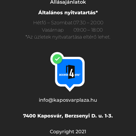
Állásajánlatok
Általános nyitvatartás*
Hétfő – Szombat
07:30 – 20:00
Vasárnap
09:00 – 18:00
*Az üzletek nyitvatartása eltérő lehet.
info@kaposvarplaza.hu
7400 Kaposvár, Berzsenyi D. u. 1-3.
Copyright 2021