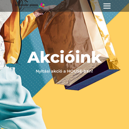
Akcióink
Nyitási akció a HOUSE-ban!