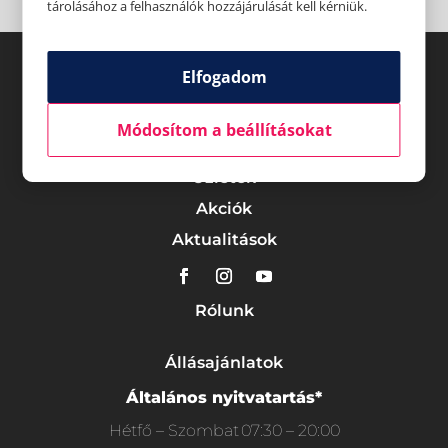
tárolásához a felhasználók hozzájárulását kell kérniük.
Elfogadom
Módosítom a beállításokat
Üzletek
Akciók
Aktualitások
Rólunk
Állásajánlatok
Általános nyitvatartás*
Hétfő – Szombat
07:30 – 20:00