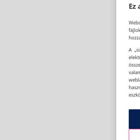
Ez 
Webo
fájl
hozzá
A „s
elek
össze
vala
webl
hasz
eszkö