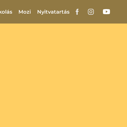
kolás
Mozi
Nyitvatartás