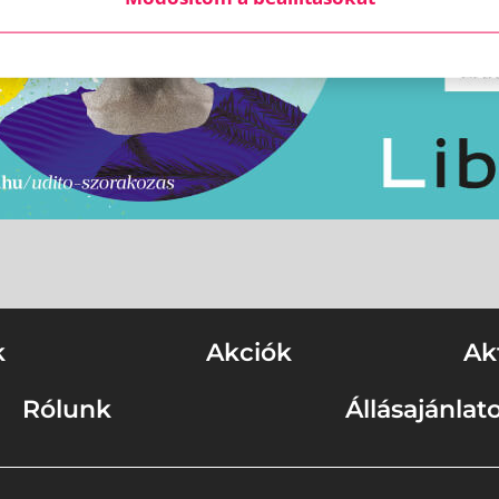
k
Akciók
Ak
Rólunk
Állásajánlat