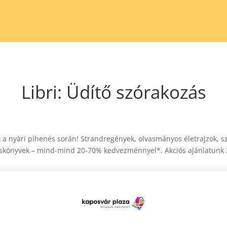
Libri: Üdítő szórakozás
t a nyári pihenés során! Strandregények, olvasmányos életrajzok, 
könyvek – mind-mind 20-70% kedvezménnyel*. Akciós ajánlatunk 20