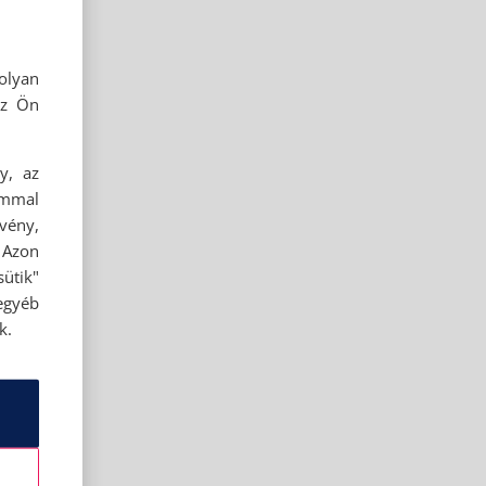
olyan
az Ön
y, az
ommal
rvény,
 Azon
ütik"
egyéb
k.