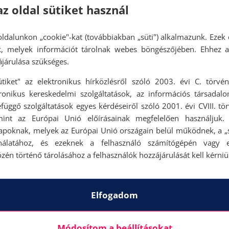
az oldal sütiket használ
ldalunkon „cookie"-kat (továbbiakban „süti") alkalmazunk. Ezek 
ok, melyek információt tárolnak webes böngészőjében. Ehhez 
járulása szükséges.
ütiket" az elektronikus hírközlésről szóló 2003. évi C. törvén
tronikus kereskedelmi szolgáltatások, az információs társadal
függő szolgáltatások egyes kérdéseiről szóló 2001. évi CVIII. tö
mint az Európai Unió előírásainak megfelelően használjuk.
apoknak, melyek az Európai Unió országain belül működnek, a „s
nálatához, és ezeknek a felhasználó számítógépén vagy 
zén történő tárolásához a felhasználók hozzájárulását kell kérniü
Elfogadom
Módosítom a beállításokat