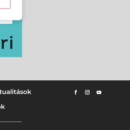
tualitások
ok