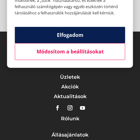
működnek, a „sütik" használatához, és ezeknek a
felhasználó számítógépén vagy egyéb eszközén történő
tárolásához a felhasználók hozzájárulását kell kérniük.
Elfogadom
Módosítom a beállításokat
Üzletek
Akciók
Aktualitások
Rólunk
Állásajánlatok