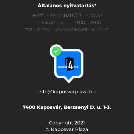
Általános nyitvatartás*
Hétfő – Szombat
07:30 – 20:00
Vasárnap
09:00 – 18:00
*Az üzletek nyitvatartása eltérő lehet.
info@kaposvarplaza.hu
7400 Kaposvár, Berzsenyi D. u. 1-3.
Copyright 2021
© Kaposvar Plaza