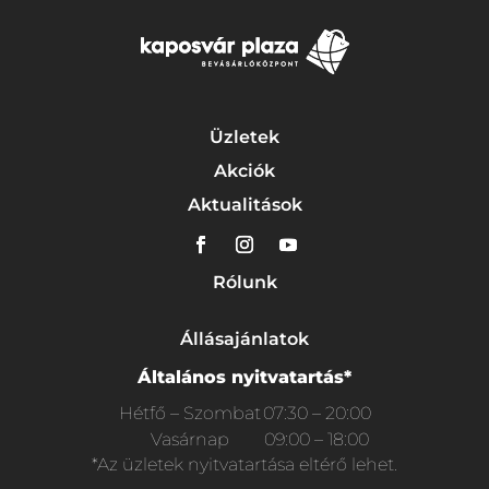
Üzletek
Akciók
Aktualitások
Rólunk
Állásajánlatok
Általános nyitvatartás*
Hétfő – Szombat
07:30 – 20:00
Vasárnap
09:00 – 18:00
*Az üzletek nyitvatartása eltérő lehet.