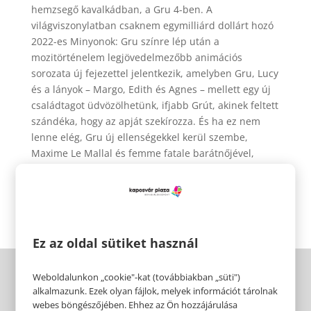
hemzsegő kavalkádban, a Gru 4-ben. A
világviszonylatban csaknem egymilliárd dollárt hozó
2022-es Minyonok: Gru színre lép után a
mozitörténelem legjövedelmezőbb animációs
sorozata új fejezettel jelentkezik, amelyben Gru, Lucy
és a lányok – Margo, Edith és Agnes – mellett egy új
családtagot üdvözölhetünk, ifjabb Grút, akinek feltett
szándéka, hogy az apját szekírozza. És ha ez nem
lenne elég, Gru új ellenségekkel kerül szembe,
Maxime Le Mallal és femme fatale barátnőjével,
Valentinával, és a család újból menekülni
kényszerül…
Ez az oldal sütiket használ
Weboldalunkon „cookie"-kat (továbbiakban „süti")
alkalmazunk. Ezek olyan fájlok, melyek információt tárolnak
webes böngészőjében. Ehhez az Ön hozzájárulása