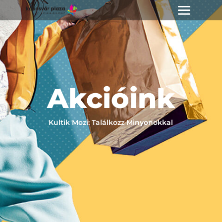
Akcióink
Kultik Mozi: Találkozz Minyonokkal