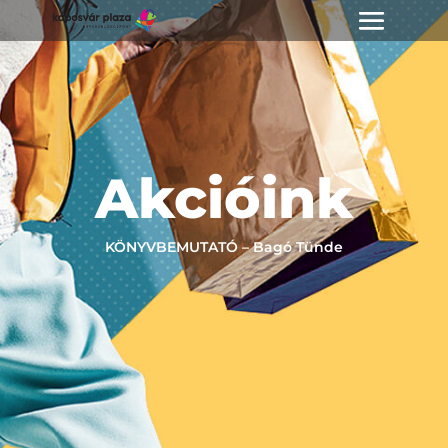
Akcióink
KÖNYVBEMUTATÓ – Bagó Tünde