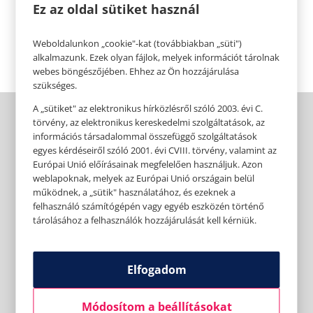
pusztulásra ítélt világban?
Ez az oldal sütiket használ
https://www.libri.hu/konyv/ella-haboruja.html
Weboldalunkon „cookie"-kat (továbbiakban „süti")
alkalmazunk. Ezek olyan fájlok, melyek információt tárolnak
webes böngészőjében. Ehhez az Ön hozzájárulása
szükséges.
A „sütiket" az elektronikus hírközlésről szóló 2003. évi C.
törvény, az elektronikus kereskedelmi szolgáltatások, az
információs társadalommal összefüggő szolgáltatások
egyes kérdéseiről szóló 2001. évi CVIII. törvény, valamint az
Európai Unió előírásainak megfelelően használjuk. Azon
weblapoknak, melyek az Európai Unió országain belül
működnek, a „sütik" használatához, és ezeknek a
felhasználó számítógépén vagy egyéb eszközén történő
tárolásához a felhasználók hozzájárulását kell kérniük.
Elfogadom
Módosítom a beállításokat