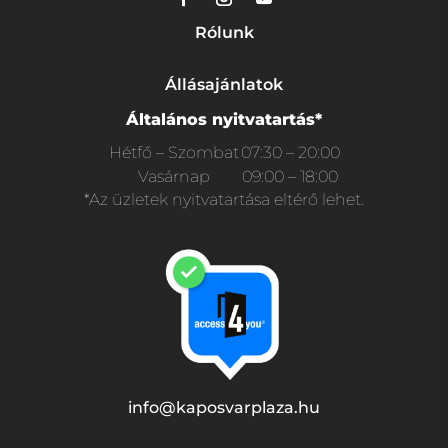
Rólunk
Állásajánlatok
Általános nyitvatartás*
Hétfő – Szombat
07:30 – 20:00
Vasárnap
09:00 – 18:00
*Az üzletek nyitvatartása eltérő lehet.
info@kaposvarplaza.hu