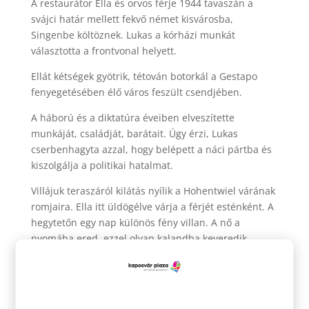
A restaurátor Ella és orvos férje 1944 tavaszán a
svájci határ mellett fekvő német kisvárosba,
Singenbe költöznek. Lukas a kórházi munkát
választotta a frontvonal helyett.
Ellát kétségek gyötrik, tétován botorkál a Gestapo
fenyegetésében élő város feszült csendjében.
A háború és a diktatúra éveiben elveszítette
munkáját, családját, barátait. Úgy érzi, Lukas
cserbenhagyta azzal, hogy belépett a náci pártba és
kiszolgálja a politikai hatalmat.
Villájuk teraszáról kilátás nyílik a Hohentwiel várának
romjaira. Ella itt üldögélve várja a férjét esténként. A
hegytetőn egy nap különös fény villan. A nő a
nyomába ered, ezzel olyan kalandba keveredik,
amely az egész életét megváltoztatja.
Ella menekül válságba jutott élete és a háború
zűrzavarából. Hova vezet az útja ebben a bénult,