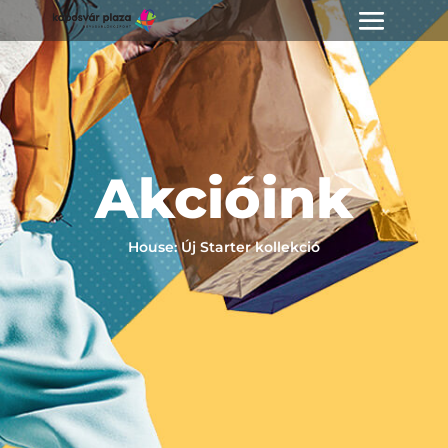
Akcióink
House: Új Starter kollekció