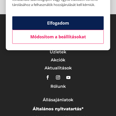
tárolásához a felhasználók hozzájárulását kell kérniük.
Elfogadom
Módosítom a beállításokat
Üzletek
Akciók
Aktualitások
Rólunk
Állásajánlatok
Általános nyitvatartás*