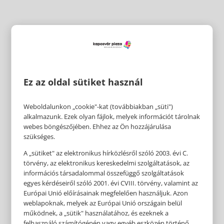
Ez az oldal sütiket használ
Weboldalunkon „cookie"-kat (továbbiakban „süti")
alkalmazunk. Ezek olyan fájlok, melyek információt tárolnak
webes böngészőjében. Ehhez az Ön hozzájárulása
szükséges.
A „sütiket" az elektronikus hírközlésről szóló 2003. évi C.
törvény, az elektronikus kereskedelmi szolgáltatások, az
információs társadalommal összefüggő szolgáltatások
egyes kérdéseiről szóló 2001. évi CVIII. törvény, valamint az
Európai Unió előírásainak megfelelően használjuk. Azon
weblapoknak, melyek az Európai Unió országain belül
működnek, a „sütik" használatához, és ezeknek a
felhasználó számítógépén vagy egyéb eszközén történő