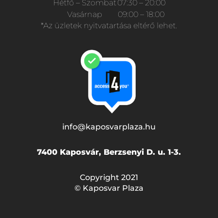
Hétfő – Szombat
07:30 – 20:00
Vasárnap
09:00 – 18:00
*Az üzletek nyitvatartása eltérő lehet.
info@kaposvarplaza.hu
7400 Kaposvár, Berzsenyi D. u. 1-3.
Copyright 2021
© Kaposvar Plaza