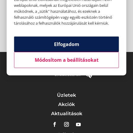
weblapoknak, melyek az Európai Unió országain belül
működnek, a „sütik" használatához, és ezeknek a
felhasználó számítógépén vagy egyéb eszközén történő
tárolásához a felhasználók hozzájárulását kell kérniük.
Elfogadom
Módosítom a beállításokat
Üzletek
Akciók
Aktualitások