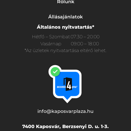
Rólunk
Állásajánlatok
Általános nyitvatartás*
Hétfő – Szombat
07:30 – 20:00
Vasárnap
09:00 – 18:00
*Az üzletek nyitvatartása eltérő lehet.
info@kaposvarplaza.hu
7400 Kaposvár, Berzsenyi D. u. 1-3.