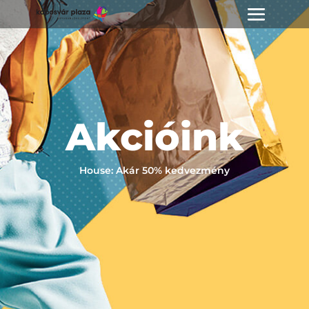
Akcióink
House: Akár 50% kedvezmény