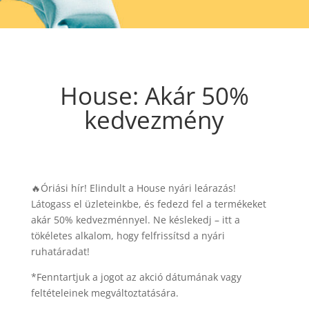
House: Akár 50%
kedvezmény
🔥Óriási hír! Elindult a House nyári leárazás!
Látogass el üzleteinkbe, és fedezd fel a termékeket
akár 50% kedvezménnyel. Ne késlekedj – itt a
tökéletes alkalom, hogy felfrissítsd a nyári
ruhatáradat!
*Fenntartjuk a jogot az akció dátumának vagy
feltételeinek megváltoztatására.