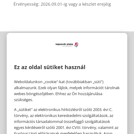
Érvényesség: 2026.09.01-ig vagy a készlet erejéig
Ez az oldal sütiket használ
Weboldalunkon „cookie"-kat (továbbiakban „süti")
alkalmazunk. Ezek olyan fájlok, melyek információt tárolnak
webes böngészőjében. Ehhez az Ön hozzájárulása
szükséges.
A „sütiket" az elektronikus hírközlésről szóló 2003. évi C.
törvény, az elektronikus kereskedelmi szolgáltatások, az
információs társadalommal összefüggő szolgáltatások
egyes kérdéseiről szóló 2001. évi CVIII. törvény, valamint az
Európai Unió előírásainak megfelelően használjuk. Azon