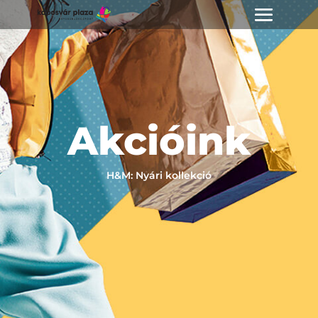
Akcióink
H&M: Nyári kollekció