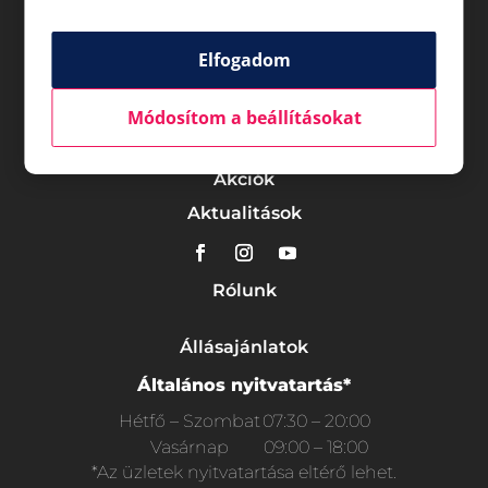
Elfogadom
Módosítom a beállításokat
Üzletek
Akciók
Aktualitások
Rólunk
Állásajánlatok
Általános nyitvatartás*
Hétfő – Szombat
07:30 – 20:00
Vasárnap
09:00 – 18:00
*Az üzletek nyitvatartása eltérő lehet.