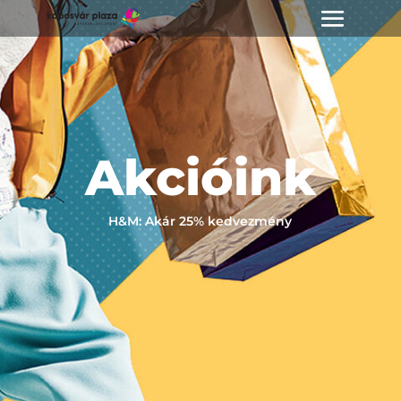
Akcióink
H&M: Akár 25% kedvezmény