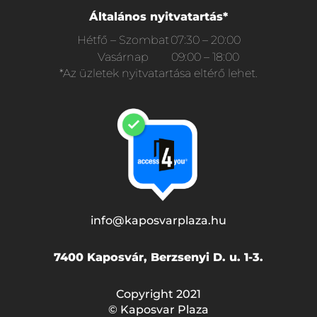
Általános nyitvatartás*
Hétfő – Szombat
07:30 – 20:00
Vasárnap
09:00 – 18:00
*Az üzletek nyitvatartása eltérő lehet.
info@kaposvarplaza.hu
7400 Kaposvár, Berzsenyi D. u. 1-3.
Copyright 2021
© Kaposvar Plaza