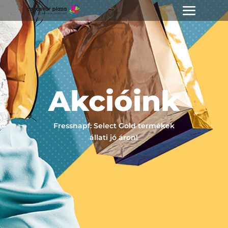
Akcióink
Fressnapf: Select Gold termékek
állati jó áron!