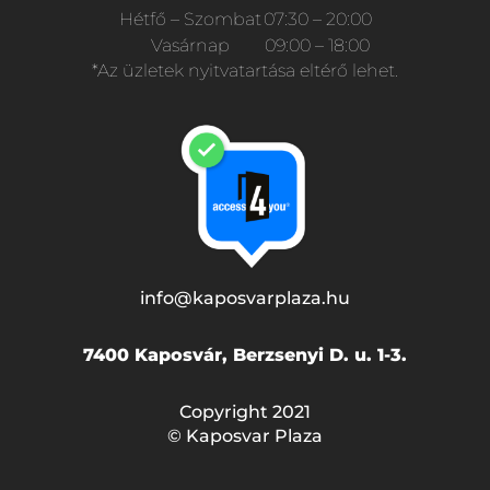
Hétfő – Szombat
07:30 – 20:00
Vasárnap
09:00 – 18:00
*Az üzletek nyitvatartása eltérő lehet.
info@kaposvarplaza.hu
7400 Kaposvár, Berzsenyi D. u. 1-3.
Copyright 2021
© Kaposvar Plaza