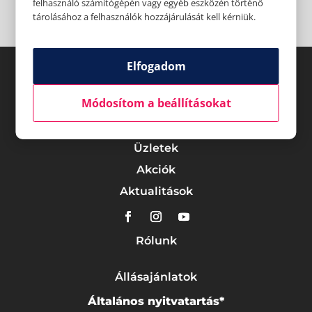
felhasználó számítógépén vagy egyéb eszközén történő
tárolásához a felhasználók hozzájárulását kell kérniük.
Elfogadom
Módosítom a beállításokat
Üzletek
Akciók
Aktualitások
Rólunk
Állásajánlatok
Általános nyitvatartás*