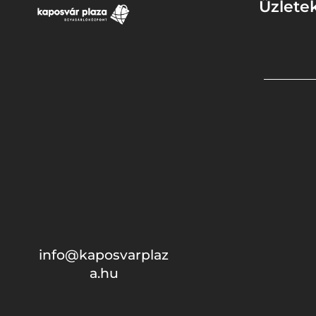
Üzlete
info@kaposvarplaz
a.hu