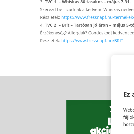
TVC 1 – Whiskas 80 tasakos – május 7-31.
Szerezd be cicádnak a kedvenc Whiskas nedves
Részletek:
https://www.fressnapf.hu/termekek
TVC 2 – Brit – Tartósan jó áron – május 5-tő
Érzékenység? Allergiák? Gondoskodj kedvenced 
Részletek:
https://www.fressnapf.hu/BRIT
Ez 
Webo
fájl
hozzá