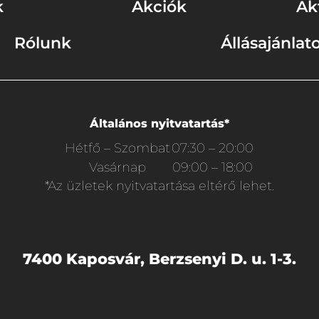
k
Akciók
Ak
Rólunk
Állásajánlat
Általános nyitvatartás*
Hétfő – Szombat
07:30 – 20:00
Vasárnap
09:00 – 18:00
*Az üzletek nyitvatartása eltérő lehet.
7400 Kaposvár, Berzsenyi D. u. 1-3.