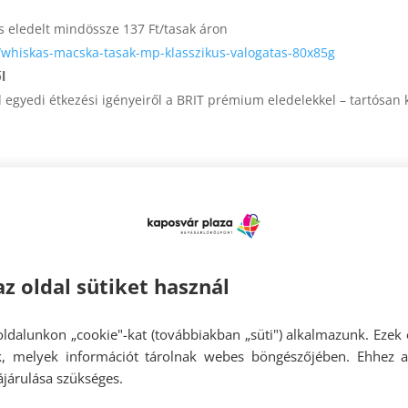
 eledelt mindössze 137 Ft/tasak áron
/whiskas-macska-tasak-mp-klasszikus-valogatas-80x85g
l
egyedi étkezési igényeiről a BRIT prémium eledelekkel – tartósan
az oldal sütiket használ
ldalunkon „cookie"-kat (továbbiakban „süti") alkalmazunk. Ezek 
ok, melyek információt tárolnak webes böngészőjében. Ehhez 
járulása szükséges.