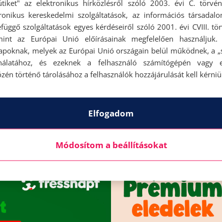
ütiket" az elektronikus hírközlésről szóló 2003. évi C. törvén
tronikus kereskedelmi szolgáltatások, az információs társadal
függő szolgáltatások egyes kérdéseiről szóló 2001. évi CVIII. tö
mint az Európai Unió előírásainak megfelelően használjuk.
apoknak, melyek az Európai Unió országain belül működnek, a „s
nálatához, és ezeknek a felhasználó számítógépén vagy 
zén történő tárolásához a felhasználók hozzájárulását kell kérniü
Elfogadom
Módosítom a beállításokat