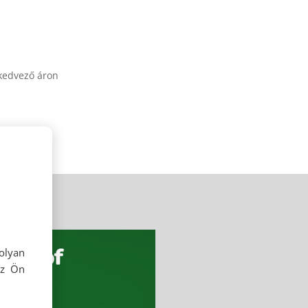
 kedvező áron
olyan
az Ön