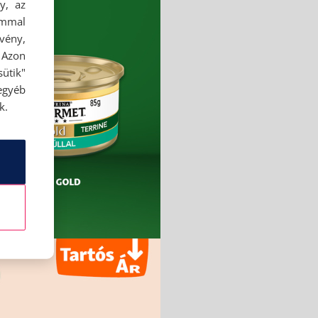
y, az
ommal
rvény,
 Azon
ütik"
egyéb
k.