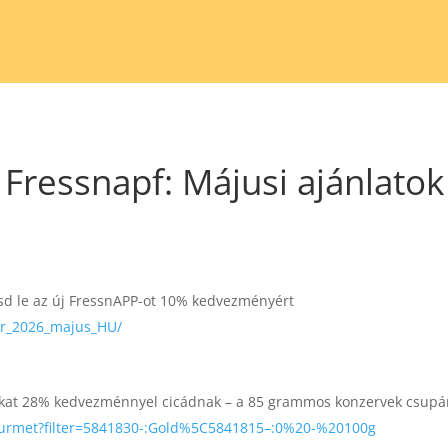
Fressnapf: Májusi ajánlatok
ltsd le az új FressnAPP-ot 10% kedvezményért
yer_2026_majus_HU/
okat 28% kedvezménnyel cicádnak – a 85 grammos konzervek csupán
ourmet?filter=5841830-:Gold%5C5841815–:0%20-%20100g