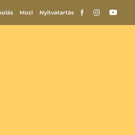
kolás
Mozi
Nyitvatartás