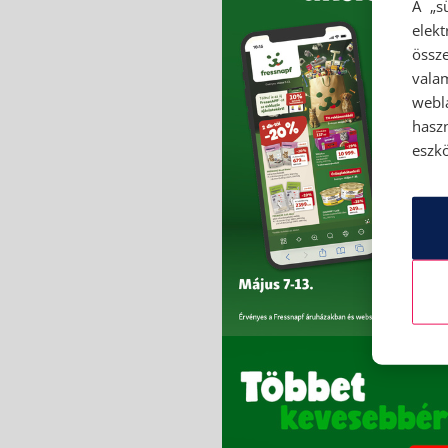
A „s
elek
össze
vala
webl
hasz
eszkö