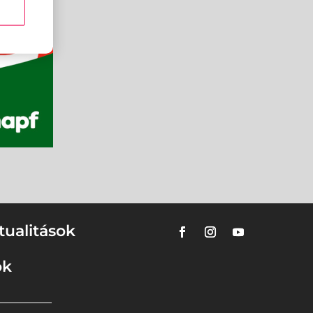
tualitások
ok