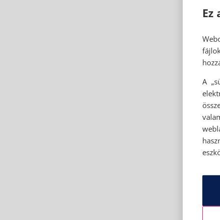
Ez 
Webo
fájl
hozzá
A „s
elek
össze
vala
webl
hasz
eszkö