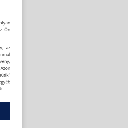
olyan
az Ön
y, az
ommal
rvény,
 Azon
ütik"
egyéb
k.