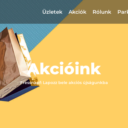
Üzletek
Akciók
Rólunk
Par
Akcióink
Fressnapf: Lapozz bele akciós újságunkba