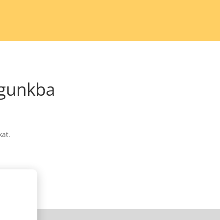
águnkba
kat.