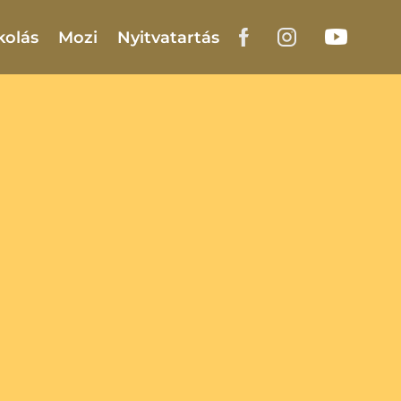
kolás
Mozi
Nyitvatartás