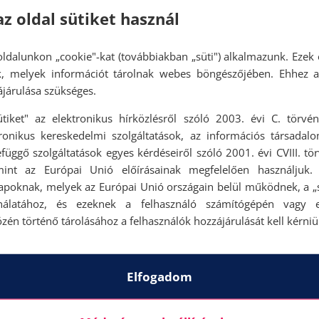
az oldal sütiket használ
ldalunkon „cookie"-kat (továbbiakban „süti") alkalmazunk. Ezek 
ok, melyek információt tárolnak webes böngészőjében. Ehhez 
járulása szükséges.
ütiket" az elektronikus hírközlésről szóló 2003. évi C. törvén
tronikus kereskedelmi szolgáltatások, az információs társadal
függő szolgáltatások egyes kérdéseiről szóló 2001. évi CVIII. tö
mint az Európai Unió előírásainak megfelelően használjuk.
apoknak, melyek az Európai Unió országain belül működnek, a „s
nálatához, és ezeknek a felhasználó számítógépén vagy 
zén történő tárolásához a felhasználók hozzájárulását kell kérniü
Elfogadom