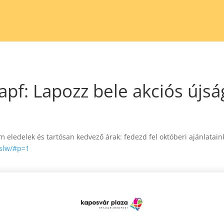
apf: Lapozz bele akciós újs
eledelek és tartósan kedvező árak: fedezd fel októberi ajánlatain
wslw/#p=1