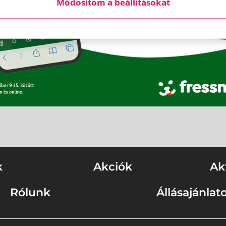
Módosítom a beállításokat
k
Akciók
Ak
Rólunk
Állásajánlat