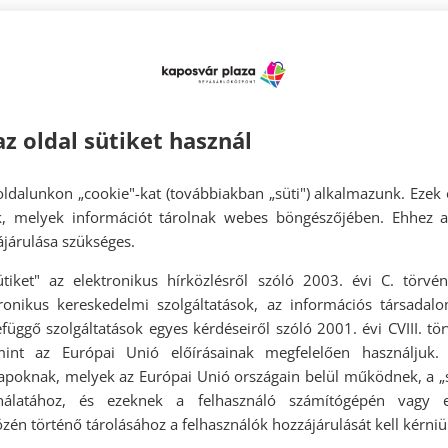
5 g-os SHEBA macskaeledeleket most 37% kedvezménnyel, 249 Ft-ér
a?filter=product_status:article_status_2
az oldal sütiket használ
ldalunkon „cookie"-kat (továbbiakban „süti") alkalmazunk. Ezek 
ok, melyek információt tárolnak webes böngészőjében. Ehhez 
járulása szükséges.
ütiket" az elektronikus hírközlésről szóló 2003. évi C. törvén
tronikus kereskedelmi szolgáltatások, az információs társadal
függő szolgáltatások egyes kérdéseiről szóló 2001. évi CVIII. tö
mint az Európai Unió előírásainak megfelelően használjuk.
apoknak, melyek az Európai Unió országain belül működnek, a „s
nálatához, és ezeknek a felhasználó számítógépén vagy 
zén történő tárolásához a felhasználók hozzájárulását kell kérniü