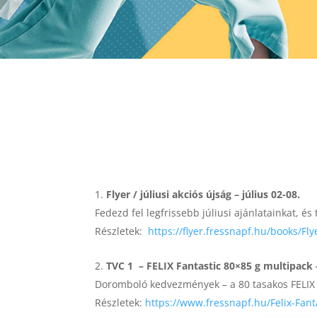
Flyer / júliusi akciós újság – július 02-08.
Fedezd fel legfrissebb júliusi ajánlatainkat, é
Részletek:
https://flyer.fressnapf.hu/books/Fl
TVC 1 – FELIX Fantastic 80×85 g multipack -
Doromboló kedvezmények – a 80 tasakos FELIX
Részletek:
https://www.fressnapf.hu/Felix-Fan