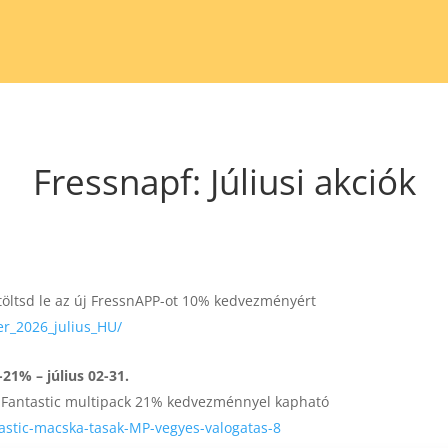
Fressnapf: Júliusi akciók
s töltsd le az új FressnAPP-ot 10% kedvezményért
yer_2026_julius_HU/
21% – július 02-31.
 Fantastic multipack 21% kedvezménnyel kapható
tastic-macska-tasak-MP-vegyes-valogatas-8