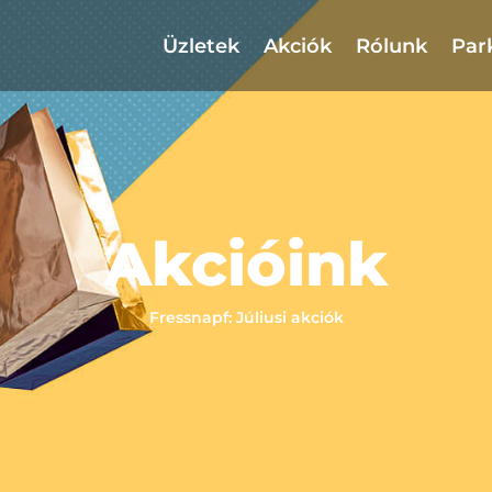
Üzletek
Akciók
Rólunk
Par
Akcióink
Fressnapf: Júliusi akciók