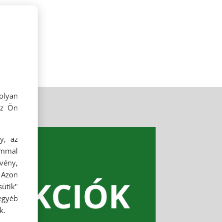
t.
olyan
az Ön
y, az
ommal
rvény,
 Azon
ütik"
egyéb
k.