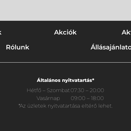
k
Akciók
Ak
Rólunk
Állásajánlat
Általános nyitvatartás*
Hétfő – Szombat
07:30 – 20:00
Vasárnap
09:00 – 18:00
*Az üzletek nyitvatartása eltérő lehet.