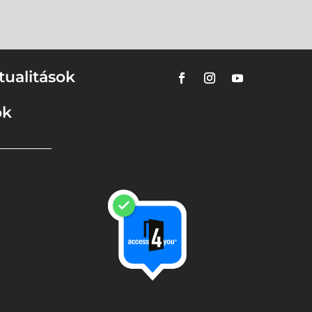
tualitások
ok