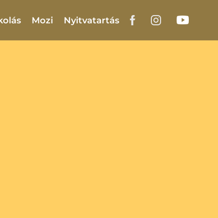
kolás
Mozi
Nyitvatartás