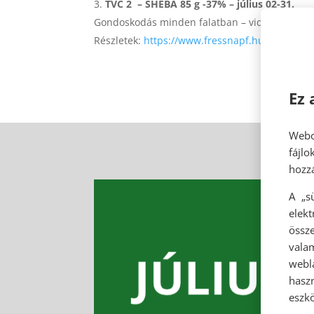
TVC 2 – SHEBA 85 g -37% – július 02-31.
Gondoskodás minden falatban – vidd haza a 8
Részletek:
https://www.fressnapf.hu/marka/sheb
Ez 
Webo
fájl
hozzá
A „s
elek
össze
vala
webl
hasz
eszkö