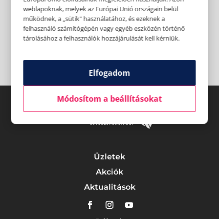
weblapoknak, melyek az Európai Unió országain belül
működnek, a „sütik" használatához, és ezeknek a
felhasználó számítógépén vagy egyéb eszközén történő
tárolásához a felhasználók hozzájárulását kell kérniük.
Elfogadom
Módosítom a beállításokat
Üzletek
Akciók
Aktualitások