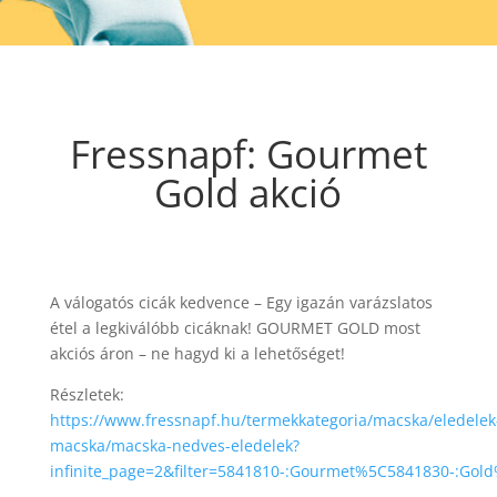
Fressnapf: Gourmet
Gold akció
A válogatós cicák kedvence – Egy igazán varázslatos
étel a legkiválóbb cicáknak! GOURMET GOLD most
akciós áron – ne hagyd ki a lehetőséget!
Részletek:
https://www.fressnapf.hu/termekkategoria/macska/eledelek
macska/macska-nedves-eledelek?
infinite_page=2&filter=5841810-:Gourmet%5C5841830-:Gold%