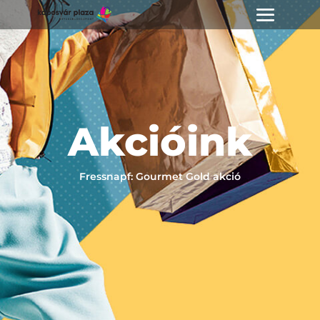
Akcióink
Fressnapf: Gourmet Gold akció