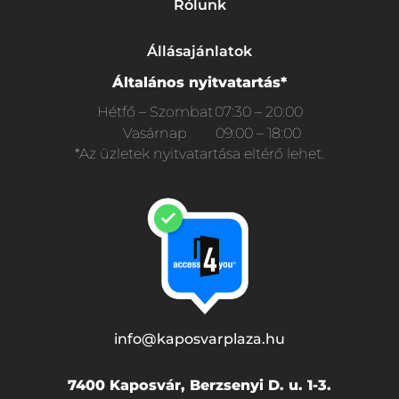
Rólunk
Állásajánlatok
Általános nyitvatartás*
Hétfő – Szombat
07:30 – 20:00
Vasárnap
09:00 – 18:00
*Az üzletek nyitvatartása eltérő lehet.
info@kaposvarplaza.hu
7400 Kaposvár, Berzsenyi D. u. 1-3.