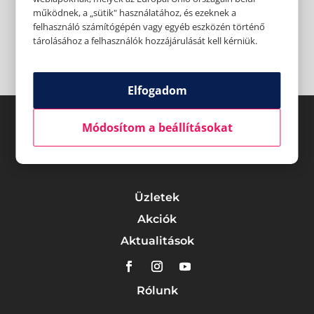
működnek, a „sütik" használatához, és ezeknek a
felhasználó számítógépén vagy egyéb eszközén történő
tárolásához a felhasználók hozzájárulását kell kérniük.
Elfogadom
Módosítom a beállításokat
Üzletek
Akciók
Aktualitások
Rólunk