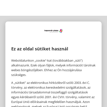
Ez az oldal sütiket használ
Weboldalunkon „cookie"-kat (továbbiakban „süti")
alkalmazunk. Ezek olyan fájlok, melyek információt tárolnak
webes böngészőjében. Ehhez az Ön hozzájárulása
szükséges.
A „sütiket" az elektronikus hírközlésről szóló 2003. évi C.
törvény, az elektronikus kereskedelmi szolgáltatások, az
információs társadalommal összefüggő szolgáltatások
egyes kérdéseiről szóló 2001. évi CVIII. törvény, valamint az
Európai Unió előírásainak megfelelően használjuk. Azon
weblapoknak, melyek az Európai Unió országain belül