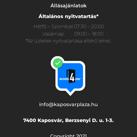
Állásajánlatok
Általános nyitvatartás*
Hétfő – Szombat
07:30 – 20:00
Vasárnap
09:00 – 18:00
*Az üzletek nyitvatartása eltérő lehet.
info@kaposvarplaza.hu
7400 Kaposvár, Berzsenyi D. u. 1-3.
Copyright 2021