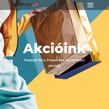
Akcióink
Fedezd fel a Fressnapf novemberi
akcióit