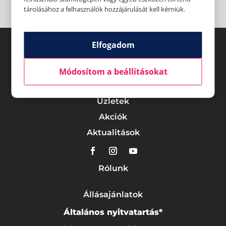
tárolásához a felhasználók hozzájárulását kell kérniük.
Elfogadom
Módosítom a beállításokat
Üzletek
Akciók
Aktualitások
Rólunk
Állásajánlatok
Általános nyitvatartás*