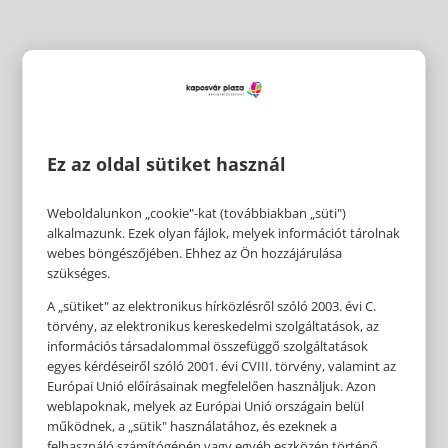
Ez az oldal sütiket használ
Weboldalunkon „cookie"-kat (továbbiakban „süti")
alkalmazunk. Ezek olyan fájlok, melyek információt tárolnak
webes böngészőjében. Ehhez az Ön hozzájárulása
szükséges.
A „sütiket" az elektronikus hírközlésről szóló 2003. évi C.
törvény, az elektronikus kereskedelmi szolgáltatások, az
információs társadalommal összefüggő szolgáltatások
egyes kérdéseiről szóló 2001. évi CVIII. törvény, valamint az
Európai Unió előírásainak megfelelően használjuk. Azon
weblapoknak, melyek az Európai Unió országain belül
működnek, a „sütik" használatához, és ezeknek a
felhasználó számítógépén vagy egyéb eszközén történő