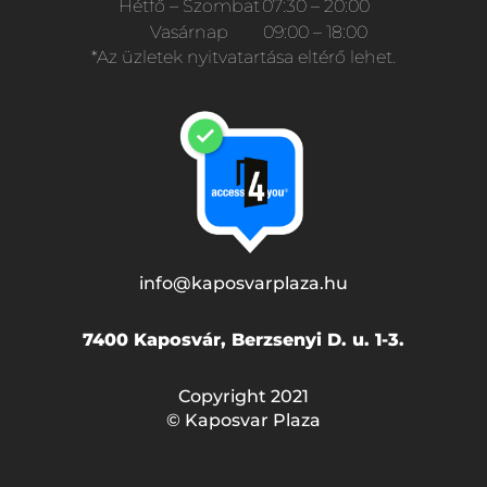
Hétfő – Szombat
07:30 – 20:00
Vasárnap
09:00 – 18:00
*Az üzletek nyitvatartása eltérő lehet.
info@kaposvarplaza.hu
7400 Kaposvár, Berzsenyi D. u. 1-3.
Copyright 2021
© Kaposvar Plaza