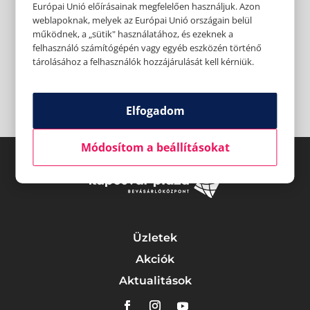
Európai Unió előírásainak megfelelően használjuk. Azon
weblapoknak, melyek az Európai Unió országain belül
működnek, a „sütik" használatához, és ezeknek a
felhasználó számítógépén vagy egyéb eszközén történő
tárolásához a felhasználók hozzájárulását kell kérniük.
Elfogadom
Módosítom a beállításokat
Üzletek
Akciók
Aktualitások