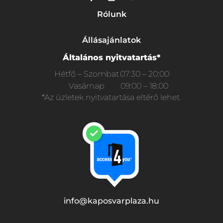
Rólunk
Állásajánlatok
Általános nyitvatartás*
Hétfő – Szombat
07:30 – 20:00
Vasárnap
09:00 – 18:00
*Az üzletek nyitvatartása eltérő lehet.
info@kaposvarplaza.hu