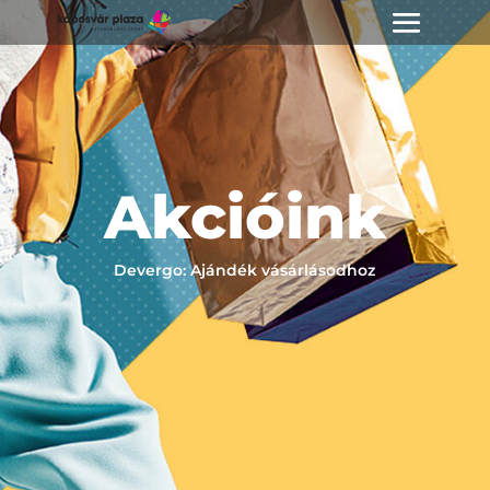
Akcióink
Devergo: Ajándék vásárlásodhoz