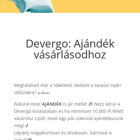
Devergo: Ajándék
vásárlásodhoz
Megtaláltad már a tökéletes lábbelit a tavaszi-nyári
időszakra? 👞👟🥿
Nálunk most
AJÁNDÉK
is jár mellé! 🎁 Nézz körül a
Devergo kínálatában és ha minimum 10.000 Ft felett
vásárolsz cipőt, most egy pár zoknival ajándékozunk
meg!🧦
Lépdelj magabiztosan és divatosan, bárhová is
indulj!😎